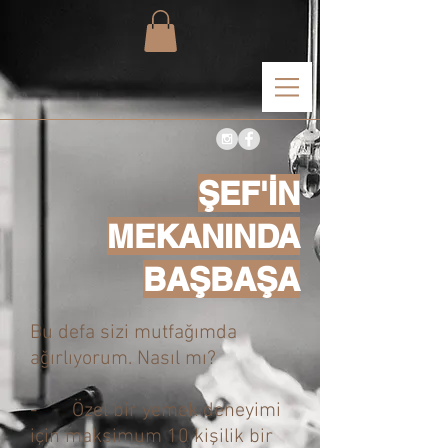
ŞEF'İN
MEKANINDA
BAŞBAŞA
Bu defa sizi mutfağımda
ağırlıyorum. Nasıl mı?
- Özel bir yemek deneyimi
için maksimum 10 kişilik bir